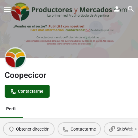
Coopecicor
Contactarme
Perfil
Obtener dirección
Contactarme
SitioWeb