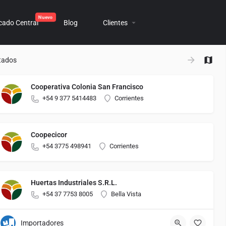
cado Central
Blog
Clientes
+
tados
−
Cooperativa Colonia San Francisco
+54 9 377 5414483
Corrientes
Coopecicor
+54 3775 498941
Corrientes
Huertas Industriales S.R.L.
+54 37 7753 8005
Bella Vista
Importadores