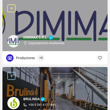
DIMIMAX S.R.L.
Departamento Avellaneda
Productores
+5
BRULINDA
+54 9 261 617-1941