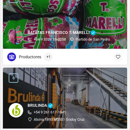
BATATAS FRANCISCO T. MARELLI
+54 9 3329 59-0258
Partido de San Pedro
Productores
+1
BRULINDA
+54 9 261 617-1941
Alsina 1893 M5501 Godoy Cruz