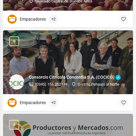
Mercado Central de Buenos Aires
Empacadores
+2
Consorcio Citrícola Concordia S.A. (COCICO)
(0345) 156 252174
Distrito Pehuajó al Norte
Empacadores
+2