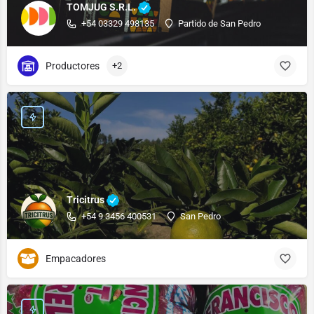
TOMJUG S.R.L.
+54 03329 498135
Partido de San Pedro
Productores
+2
Tricitrus
+54 9 3456 400531
San Pedro
Empacadores