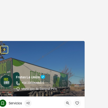
Frutas La Unión
+54 2302648472
Municipio de General Pico
Servicios
+2