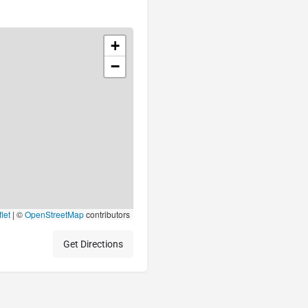
+
−
let
|
©
OpenStreetMap
contributors
Get Directions