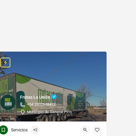
Frutas La Unión
+54 2302648472
Municipio de General Pico
Servicios
+2