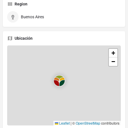
Region
Buenos Aires
Ubicación
+
−
Leaflet
|
©
OpenStreetMap
contributors