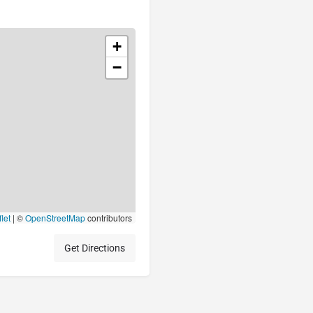
+
−
let
|
©
OpenStreetMap
contributors
Get Directions