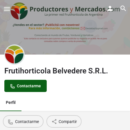
Frutihorticola Belvedere S.R.L.
Contactarme
Perfil
Contactarme
Compartir