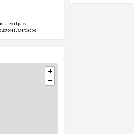
ia en el país.
ductoresyMercados
+
−