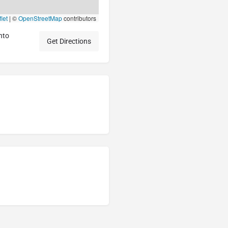
let
|
©
OpenStreetMap
contributors
nto
Get Directions