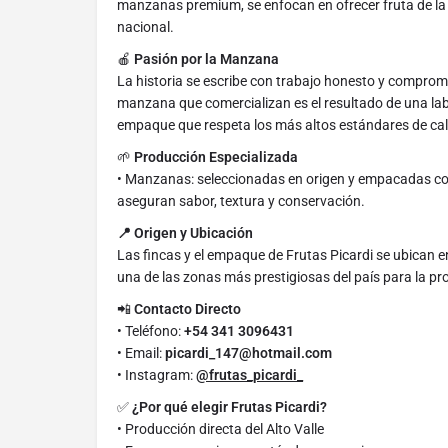
manzanas premium, se enfocan en ofrecer fruta de la
nacional.
🍎
Pasión por la Manzana
La historia se escribe con trabajo honesto y compromi
manzana que comercializan es el resultado de una lab
empaque que respeta los más altos estándares de cal
🌱
Producción Especializada
• Manzanas: seleccionadas en origen y empacadas con
aseguran sabor, textura y conservación.
📍 Origen y Ubicación
Las fincas y el empaque de Frutas Picardi se ubican e
una de las zonas más prestigiosas del país para la pro
📲
Contacto Directo
• Teléfono:
+54 341 3096431
• Email:
picardi_147@hotmail.com
• Instagram:
@frutas_picardi_
✅
¿Por qué elegir Frutas Picardi?
• Producción directa del Alto Valle