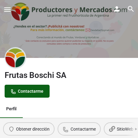
Frutas Boschi SA
Contactarme
Perfil
Obtener dirección
Contactarme
SitioWeb