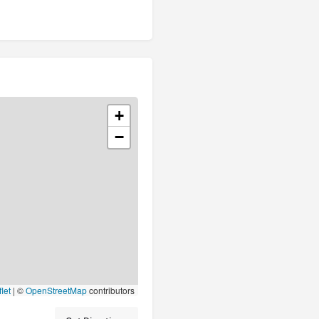
+
−
let
|
©
OpenStreetMap
contributors