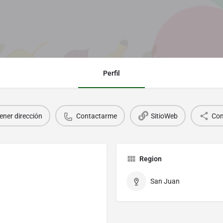
Perfil
ener dirección
Contactarme
SitioWeb
Com
Region
San Juan