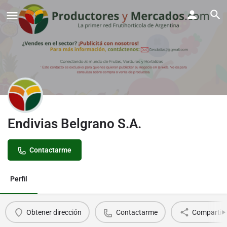
Endivias Belgrano S.A.
Contactarme
Perfil
Obtener dirección
Contactarme
Compartir