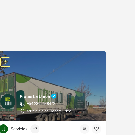
Frutas La Unión
+54 2302648472
Municipio de General Pico
Servicios
+2