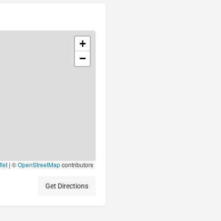
+
−
let
|
©
OpenStreetMap
contributors
Get Directions