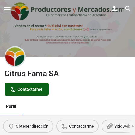
Citrus Fama SA
Contactarme
Perfil
Obtener dirección
Contactarme
SitioWeb