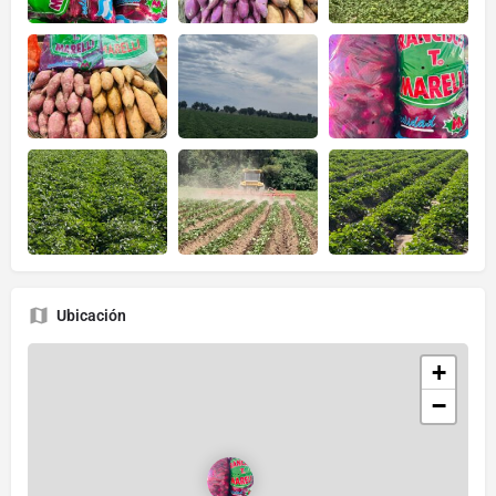
Ubicación
+
−