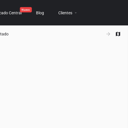
cado Central
Blog
Clientes
+
ltado
−