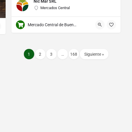
Nic Mar SRL
Mercados Central
Mercado Central de Buenos Aires
1
2
3
…
168
Siguiente »