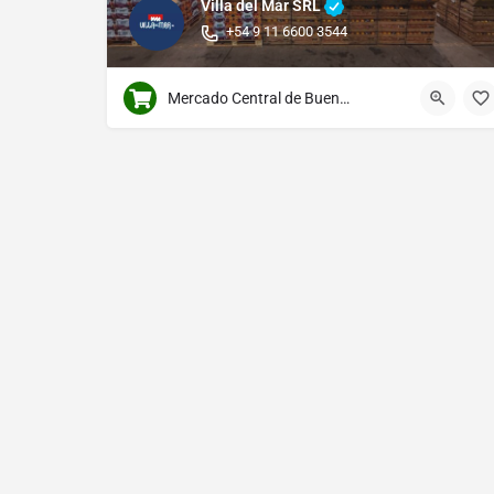
Villa del Mar SRL
+54 9 11 6600 3544
Mercado Central de Buenos Aires