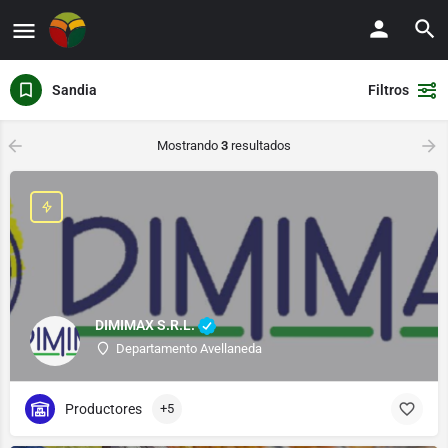
Sandia
Filtros
Mostrando
3
resultados
DIMIMAX S.R.L.
Departamento Avellaneda
Productores
+5