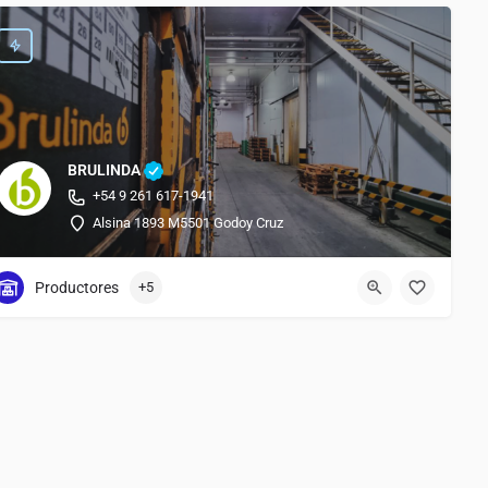
BRULINDA
+54 9 261 617-1941
Alsina 1893 M5501 Godoy Cruz
Productores
+5