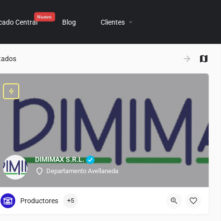
cado Central
Blog
Clientes
+
tados
−
DIMIMAX S.R.L.
Departamento Avellaneda
Productores
+5