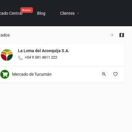
cado Central
Blog
Clientes
+
tados
−
La Loma del Aconquija S.A.
+54 9 381 4811 222
Mercado de Tucumán